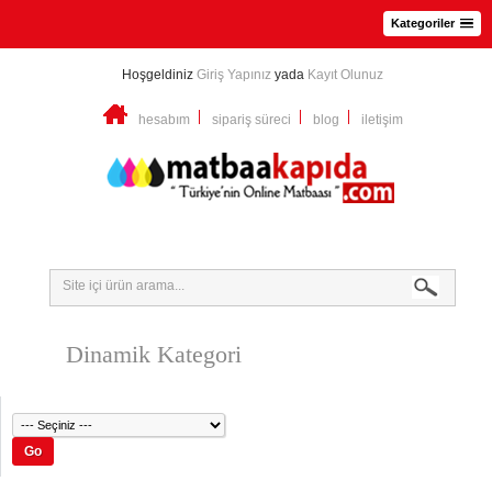
Kategoriler
Hoşgeldiniz
Giriş Yapınız
yada
Kayıt Olunuz
hesabım
sipariş süreci
blog
iletişim
Dinamik Kategori
Go